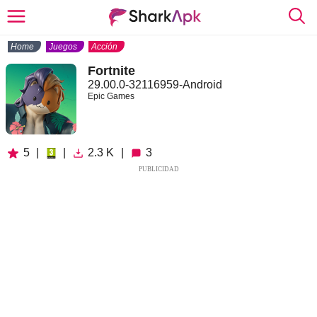
Home
Juegos
Acción
Fortnite
29.00.0-32116959-Android
Epic Games
5
|
|
2.3 K
|
3
PUBLICIDAD