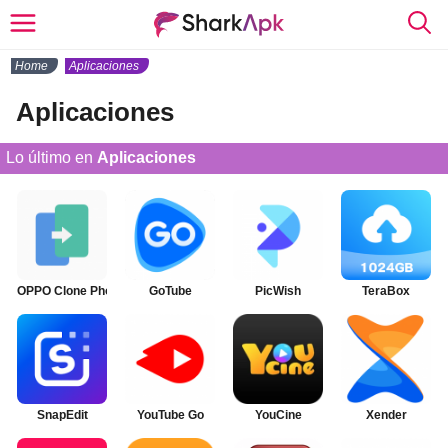
Home
Aplicaciones
Aplicaciones
Lo último en
Aplicaciones
OPPO Clone Phone
GoTube
PicWish
TeraBox
SnapEdit
YouTube Go
YouCine
Xender