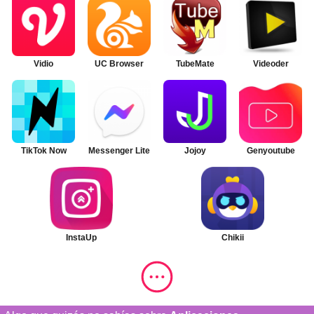
Vidio
UC Browser
TubeMate
Videoder
TikTok Now
Messenger Lite
Jojoy
Genyoutube
InstaUp
Chikii