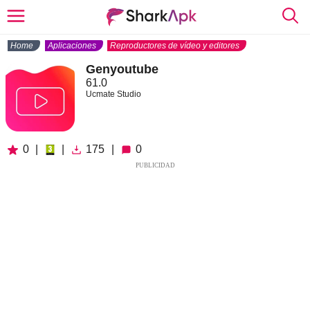
Home
Aplicaciones
Reproductores de vídeo y editores
Genyoutube
61.0
Ucmate Studio
0
|
|
175
|
0
PUBLICIDAD