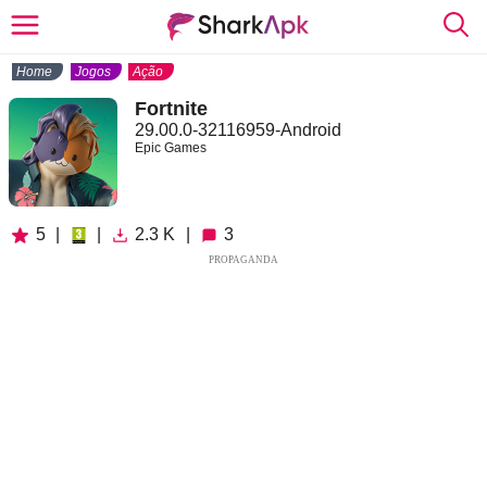
Home
Jogos
Ação
Fortnite
29.00.0-32116959-Android
Epic Games
5
|
|
2.3 K
|
3
PROPAGANDA