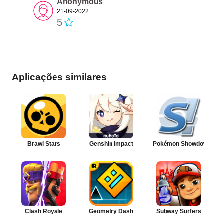
Anonymous
21-09-2022
5
Aplicações similares
Brawl Stars
Genshin Impact
Pokémon Showdown
Clash Royale
Geometry Dash
Subway Surfers