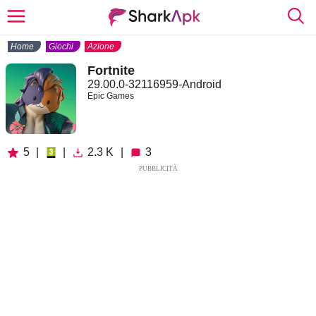
Home
Giochi
Azione
Fortnite
29.00.0-32116959-Android
Epic Games
5
|
|
2.3 K
|
3
PUBBLICITÀ