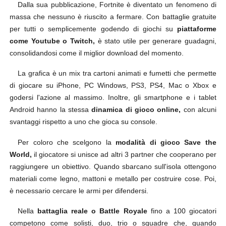
Dalla sua pubblicazione, Fortnite è diventato un fenomeno di
massa che nessuno è riuscito a fermare. Con battaglie gratuite
per tutti o semplicemente godendo di giochi su
piattaforme
come Youtube o Twitch,
è stato utile per generare guadagni,
consolidandosi come il miglior download del momento.
La grafica è un mix tra cartoni animati e fumetti che permette
di giocare su iPhone, PC Windows, PS3, PS4, Mac o Xbox e
godersi l'azione al massimo. Inoltre, gli smartphone e i tablet
Android hanno la stessa
dinamica di gioco online,
con alcuni
svantaggi rispetto a uno che gioca su console.
Per coloro che scelgono la
modalità di gioco Save the
World,
il giocatore si unisce ad altri 3 partner che cooperano per
raggiungere un obiettivo. Quando sbarcano sull'isola ottengono
materiali come legno, mattoni e metallo per costruire cose. Poi,
è necessario cercare le armi per difendersi.
Nella
battaglia reale o Battle Royale
fino a 100 giocatori
competono come solisti, duo, trio o squadre che, quando