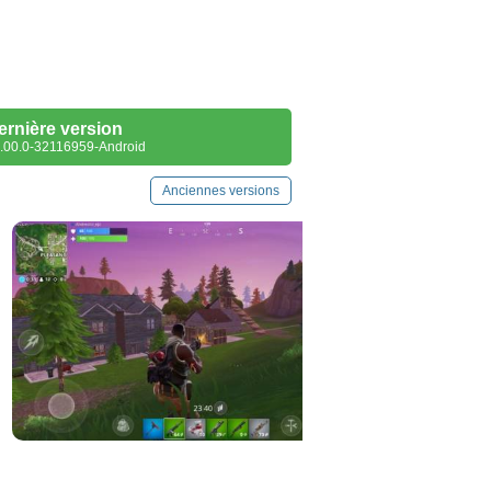
ernière version
.00.0-32116959-Android
Anciennes versions