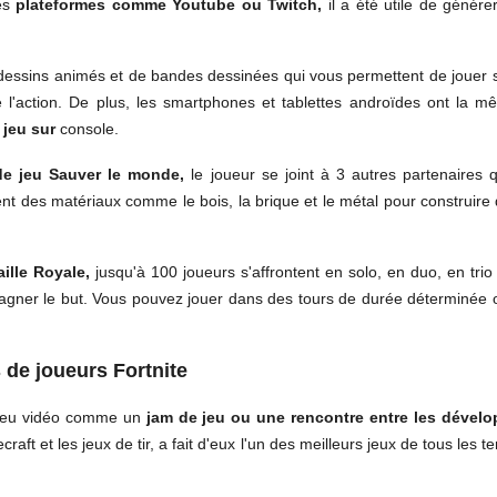
des
plateformes comme Youtube ou Twitch,
il a été utile de génér
essins animés et de bandes dessinées qui vous permettent de jouer
l'action. De plus, les smartphones et tablettes androïdes ont la 
n
jeu sur
console.
e jeu Sauver le monde,
le joueur se joint à 3 autres partenaires 
ivent des matériaux comme le bois, la brique et le métal pour construire
aille Royale,
jusqu'à 100 joueurs s'affrontent en solo, en duo, en tri
agner le but. Vous pouvez jouer dans des tours de durée déterminée 
 de joueurs Fortnite
 jeu vidéo comme un
jam de jeu ou une rencontre entre les dével
raft et les jeux de tir, a fait d'eux l'un des meilleurs jeux de tous les