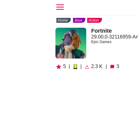
Home
Jeux
Action
Fortnite
29.00.0-32116959-An
Epic Games
5
|
|
2.3 K
|
3