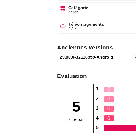
Catégorie
Action
Téléchargements
2.3 K
Anciennes versions
29.00.0-32116959-Android
1
Évaluation
1
0
2
0
5
3
0
4
0
3 reviews
5