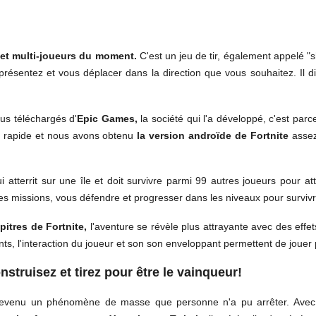
e et multi-joueurs du moment.
C'est un jeu de tir, également appelé "
résentez et vous déplacer dans la direction que vous souhaitez. Il d
lus téléchargés d'
Epic Games,
la société qui l'a développé, c'est parce
cès rapide et nous avons obtenu
la version androïde de Fortnite
assez
atterrit sur une île et doit survivre parmi 99 autres joueurs pour att
es missions, vous défendre et progresser dans les niveaux pour survivr
pitres de Fortnite,
l'aventure se révèle plus attrayante avec des eff
ts, l'interaction du joueur et son son enveloppant permettent de jouer
truisez et tirez pour être le vainqueur!
 devenu un phénomène de masse que personne n'a pu arrêter. Avec la