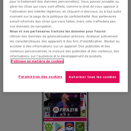
pour le traitement des données personnelles). Vous pouvez accepter ou
always offering up-to-date and completely safe applications
gérer les choix qui vous sont offerts, comme le droit de vous opposer à
l'utilisation des intérêts légitimes, en cliquant ci-dessous, ou à tout autre
and games.
moment sur la page de la politique de confidentialité. Nos partenaires
seront informés des choix que vous faites, mais cela n'affectera pas
Discover
our entire catalog of applications and games for
vos données de navigation.
your Android device and always have the
latest version
Nous et nos partenaires traitons les données pour fournir :
Utiliser des données de géolocalisation précises. Analyser activement
available
, as well as all the version history available
les caractéristiques des appareils à des fins d'identification. Stocker ou
exclusively for you. Do you want to discover more?
accéder à des informations sur un appareil. Des publicités et des
contenus personnalisés, la mesure des publicités et des contenus, des
informations sur l'audience et le développement de produits.
Politique en matière de cookies
By us. For you
Paramètres des cookies
Autoriser tous les cookies