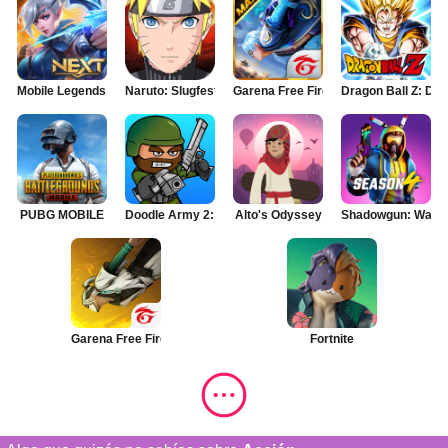
Mobile Legends: Bang Bang
Naruto: Slugfest
Garena Free Fire MAX
Dragon Ball Z: Dok
PUBG MOBILE
Doodle Army 2: Mini Militia
Alto's Odyssey
Shadowgun: War 
Garena Free Fire
Fortnite