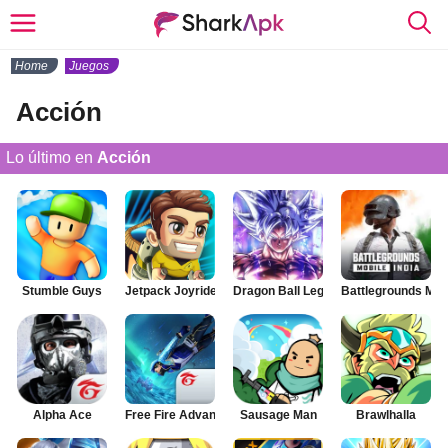
Home
Juegos
Acción
Lo último en
Acción
Stumble Guys
Jetpack Joyride
Dragon Ball Legends
Battlegrounds Mobi
Alpha Ace
Free Fire Advance
Sausage Man
Brawlhalla