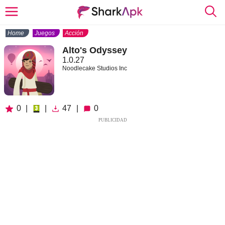
Home
Juegos
Acción
Alto's Odyssey
1.0.27
Noodlecake Studios Inc
0
|
|
47
|
0
PUBLICIDAD