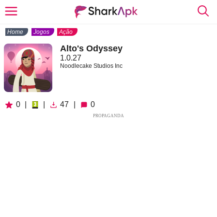
Home
Jogos
Ação
Alto's Odyssey
1.0.27
Noodlecake Studios Inc
0
|
|
47
|
0
PROPAGANDA