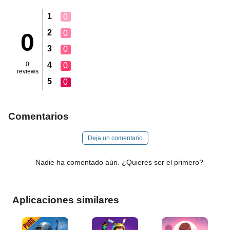
1
0
2
0
0
3
0
0
4
0
reviews
5
0
Comentarios
Deja un comentario
Nadie ha comentado aún. ¿Quieres ser el primero?
Aplicaciones similares