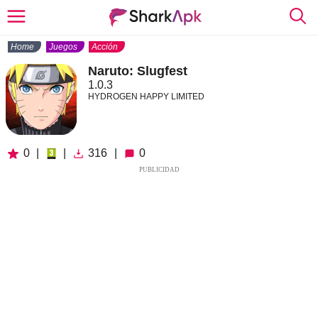
Home
Juegos
Acción
Naruto: Slugfest
1.0.3
HYDROGEN HAPPY LIMITED
0
|
|
316
|
0
PUBLICIDAD