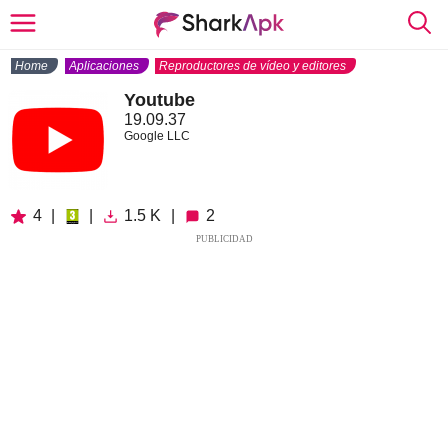
Home
Aplicaciones
Reproductores de vídeo y editores
Youtube
19.09.37
Google LLC
4
|
|
1.5 K
|
2
PUBLICIDAD