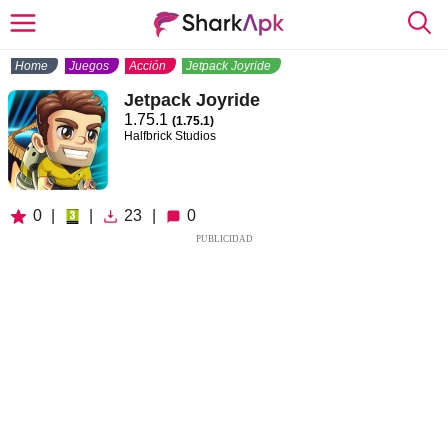
Home
Juegos
Acción
Jetpack Joyride
Jetpack Joyride
1.75.1
(1.75.1)
Halfbrick Studios
0
|
|
23
|
0
PUBLICIDAD