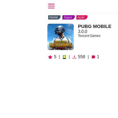
Home
Jogos
Ação
PUBG MOBILE
3.0.0
Tencent Games
5
|
|
558
|
1