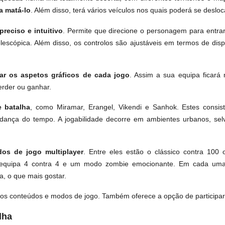
a matá-lo
. Além disso, terá vários veículos nos quais poderá se deslo
reciso e intuitivo
. Permite que direcione o personagem para entrar 
telescópica. Além disso, os controlos são ajustáveis em termos de di
tar os aspetos gráficos de cada jogo
. Assim a sua equipa ficará
erder ou ganhar.
 batalha
, como Miramar, Erangel, Vikendi e Sanhok. Estes consis
dança do tempo. A jogabilidade decorre em ambientes urbanos, selva
dos de jogo multiplayer
. Entre eles estão o clássico contra 10
 equipa 4 contra 4 e um modo zombie emocionante. Em cada uma 
a, o que mais gostar.
os conteúdos e modos de jogo. Também oferece a opção de participar 
lha