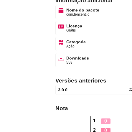
informação adicional
Nome do pacote
com.tencent.ig
Licença
Grátis
Categoria
Ação
Downloads
558
Versões anteriores
3.0.0
1
Nota
1
0
2
0