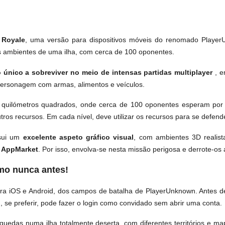
 Royale
, uma versão para dispositivos móveis do renomado Player
s ambientes de uma ilha, com cerca de 100 oponentes.
o único a sobreviver no meio de intensas partidas multiplayer
, 
personagem com armas, alimentos e veículos.
quilómetros quadrados, onde cerca de 100 oponentes esperam por 
utros recursos. Em cada nível, deve utilizar os recursos para se defen
ssui um
excelente aspeto gráfico visual
, com ambientes 3D realist
a AppMarket
. Por isso, envolva-se nesta missão perigosa e derrote-os 
mo nunca antes!
para iOS e Android, dos campos de batalha de PlayerUnknown. Antes de
, se preferir, pode fazer o login como convidado sem abrir uma conta.
uedas numa ilha totalmente deserta, com diferentes territórios e ma