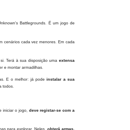
Unknown's Battlegrounds. É um jogo de
em cenários cada vez menores. Em cada
si. Terá à sua disposição uma
extensa
der e montar armadilhas.
as. E o melhor: já pode
instalar a sua
a todos.
 iniciar o jogo,
deve registar-se com a
pas para explorar. Neles,
obterá armas,