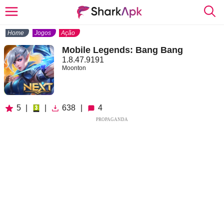
Home
Jogos
Ação
Mobile Legends: Bang Bang
1.8.47.9191
Moonton
5
|
|
638
|
4
PROPAGANDA