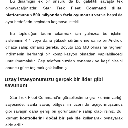
Bu dinamiğin ek bir unsuru da bu galaktik savaşta tek
olmayacağınızdır.
Star Trek Fleet Command dijital
platformunun 500 milyondan fazla oyuncusu var
ve hepsi de
aynı hedeflerin peşinden koşmaya istekli.
Bu topluluğun tadını çıkarmak için yalnızca bu işletim
sisteminin 4.4 veya daha yüksek sürümlerine sahip bir Android
cihaza sahip olmanız gerekir. Boyutu 152 MB olmasına rağmen
indirmenin herhangi bir komplikasyon olmadan yapılabileceği
unutulmamalıdır. Cep telefonunuzdan oynamak ve keşif hissini
onuncu güce taşımak çok kullanışlı.
Uzay istasyonunuzu gerçek bir lider gibi
savunun!
Star Trek Fleet Command'ın görselleştirme grafiklerinin varlığı
sayesinde, sanki savaş bölgesinin üzerinde uçuyormuşsunuz
gibi savaşın daha geniş bir görüntüsüne sahip olabilirsiniz. Bu,
komut kontrollerini doğal bir şekilde
kullanarak oynayarak
elde edilir.