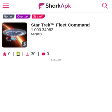
Home
Oyunlar
Strateji
Star Trek™ Fleet Command
1.000.34962
Scopely
0
|
|
30
|
0
REKLAM