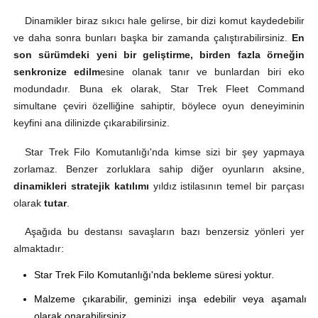
Dinamikler biraz sıkıcı hale gelirse, bir dizi komut kaydedebilir
ve daha sonra bunları başka bir zamanda çalıştırabilirsiniz.
En
son sürümdeki yeni bir geliştirme, birden fazla örneğin
senkronize edilm
esine olanak tanır ve bunlardan biri eko
modundadır. Buna ek olarak, Star Trek Fleet Command
simultane çeviri özelliğine sahiptir, böylece oyun deneyiminin
keyfini ana dilinizde çıkarabilirsiniz.
Star Trek Filo Komutanlığı'nda kimse sizi bir şey yapmaya
zorlamaz. Benzer zorluklara sahip diğer oyunların aksine,
dinamikleri stratejik katılımı
yıldız istilasının temel bir parçası
olarak
tutar
.
Aşağıda bu destansı savaşların bazı benzersiz yönleri yer
almaktadır:
Star Trek Filo Komutanlığı'nda bekleme süresi yoktur.
Malzeme çıkarabilir, geminizi inşa edebilir veya aşamalı
olarak onarabilirsiniz.