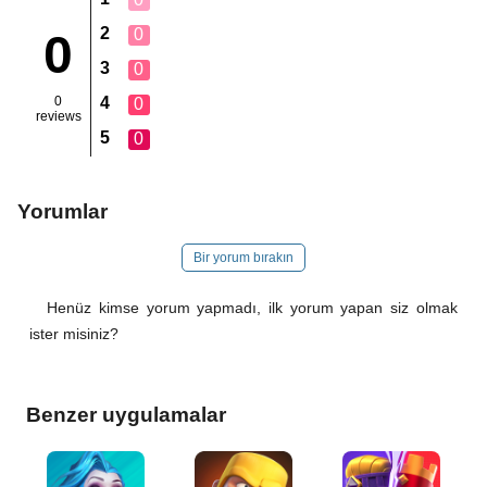
2
0
0
3
0
0
4
0
reviews
5
0
Yorumlar
Bir yorum bırakın
Henüz kimse yorum yapmadı, ilk yorum yapan siz olmak
ister misiniz?
Benzer uygulamalar