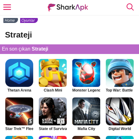
Home
Oyunlar
Strateji
En son çıkan
Strateji
Thetan Arena
Clash Mini
Monster Legends
Top War: Battle G
Star Trek™ Fleet Command
State of Survival
Mafia City
Digital World