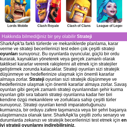
Lords Mobile
Clash Royale
Clash of Clans
League of Legends:
Hakkında bilmediğiniz bir şey olabilir
Strateji
SharkApk'ta farklı türlerde ve mekaniklerde planlama, karar
verme ve strateji becerilerinizi test eden çok çeşitli strateji
oyunları
sunuyoruz. Bu oyunlarda oyuncular, güçlü bir ordu
kurarak, kaynakları yöneterek veya gerçek zamanlı olarak
taktiksel kararlar vererek rakiplerini alt etmek için stratejiler
geliştirmek zorunda kalacaklar. Strateji oyunları sizi stratejik
düşünmeye ve hedeflerinize ulaşmak için önemli kararlar
almaya zorlar.
Strateji
oyunları sizi stratejik düşünmeye ve
hedeflerinize ulaşmak için önemli kararlar almaya zorlar. Savaş
oyunları gibi gerçek zamanlı strateji oyunlarından şehir kurma
oyunları gibi sıra tabanlı strateji oyunlarına kadar her biri
kendine özgü mekaniklere ve zorluklara sahip çeşitli türler
sunuyoruz. Strateji oyunları kendi imparatorluğunuzu
kurmanıza, bir orduyu zafere taşımanıza veya bir şehri başarıya
ulaştırmanıza olanak tanır. SharkApk'ta çeşitli zorlu senaryo ve
durumlarda zekanızı ve stratejik becerilerinizi test etmek için
en
iyi strateji oyunlarını indirebilirsiniz
.