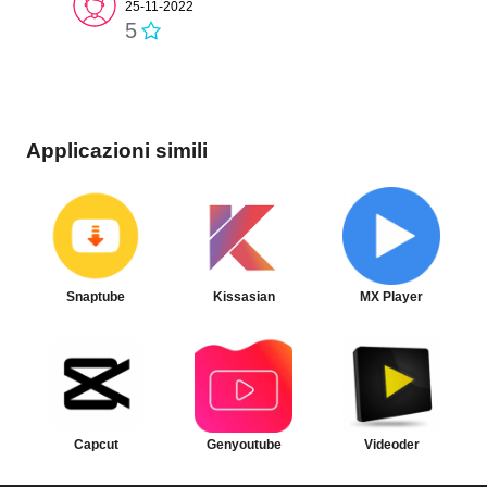
25-11-2022
5
Applicazioni simili
Snaptube
Kissasian
MX Player
Capcut
Genyoutube
Videoder