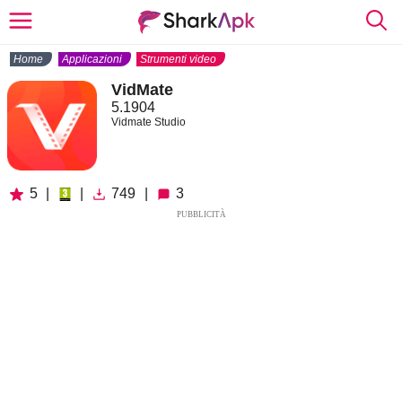
Home
Applicazioni
Strumenti video
VidMate
5.1904
Vidmate Studio
5
|
|
749
|
3
PUBBLICITÀ