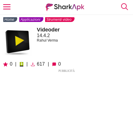
Home
Applicazioni
Strumenti video
Videoder
14.4.2
Rahul Verma
0
|
|
617
|
0
PUBBLICITÀ