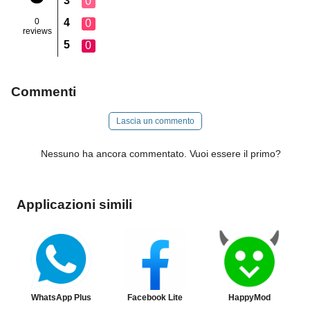
3
0
0
4
0
reviews
5
0
Commenti
Lascia un commento
Nessuno ha ancora commentato. Vuoi essere il primo?
Applicazioni simili
WhatsApp Plus
Facebook Lite
HappyMod