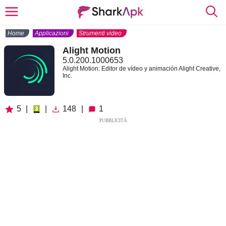
Home
Applicazioni
Strumenti video
Alight Motion
5.0.200.1000653
Alight Motion: Editor de vídeo y animación Alight Creative,
Inc.
5
|
|
148
|
1
PUBBLICITÀ