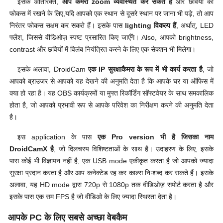
इसके अतिरिक्त,
आप कैमरा zoom व्यवस्थित कर सकते हैं
और छवियों को
फोकस में रखने के लिए,यदि आपको एक स्थान से दूसरे स्थान पर जाना भी पड़े, तो आप
निरंतर फोकस सक्षम कर सकते हैं। इसके पास
lighting विकल्प हैं
, अर्थात्, LED
फ्लैश, जिससे वीडिओज़ स्पष्ट प्रसारित किए जाएँगे। Also, आपको brightness,
contrast और छवियों में विलंब नियंत्रित करने के लिए एक सेक्शन भी मिलेगा।
इसके अलावा, DroidCam
एक IP सुरक्षाकैमरा के रूप में भी कार्य करता है
, जो
आपको ब्राउजर से आपको यह देखने की अनुमति देता है कि आपके घर या ऑफिस में
क्या हो रहा है। यह OBS कार्यक्रमों या मुफ्त रिकॉर्डिंग सॉफ्टवेयर के साथ समकालिक
होता है, जो आपको प्रभावी रूप से आपके परिवेश का निरीक्षण करने की अनुमति देता
है।
इस application के पास
एक Pro version भी है जिसका नाम
DroidCamX है
, जो दिलचस्प विशिष्टताओं के साथ है। उदाहरण के लिए, इसके
पास कोई भी विज्ञापन नहीं है, एक USB mode एकीकृत करता है जो आपको ज्यादा
सुरक्षा प्रदान करता है और आप कनेक्टेड रह कर काल्स निःशब्द कर सकते हैं। इसके
अलावा, यह HD mode द्वारा 720p से 1080p तक वीडिओज़ सपोर्ट करता है और
इसके पास एक सम FPS है जो वीडिओ के लिए ज्यादा स्थिरता देता है।
आपके PC के लिए सबसे अच्छा वेबकैम