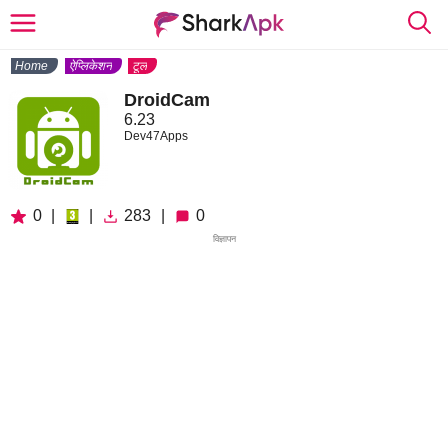
Home
ऐप्लिकेशन
टूल
DroidCam
6.23
Dev47Apps
0
|
|
283
|
0
विज्ञापन