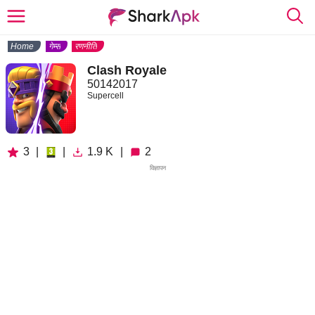
Home
गेम्स
रणनीति
Clash Royale
50142017
Supercell
3
|
|
1.9 K
|
2
विज्ञापन