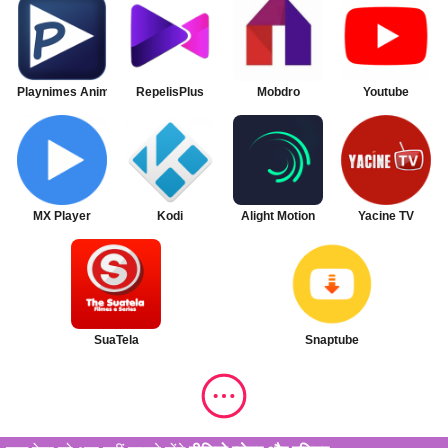
Playnimes Animes
RepelisPlus
Mobdro
Youtube
MX Player
Kodi
Alight Motion
Yacine TV
SuaTela
Snaptube