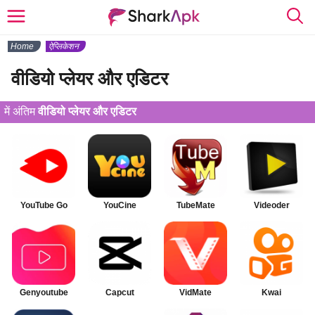
Home
ऐप्लिकेशन
वीडियो प्लेयर और एडिटर
में अंतिम
वीडियो प्लेयर और एडिटर
YouTube Go
YouCine
TubeMate
Videoder
Genyoutube
Capcut
VidMate
Kwai