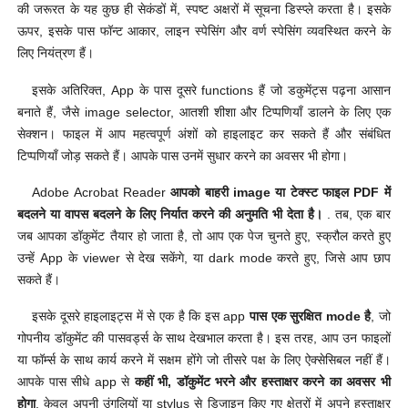
की जरूरत के यह कुछ ही सेकंडों में, स्पष्ट अक्षरों में सूचना डिस्प्ले करता है। इसके
ऊपर, इसके पास फॉन्ट आकार, लाइन स्पेसिंग और वर्ण स्पेसिंग व्यवस्थित करने के
लिए नियंत्रण हैं।
इसके अतिरिक्त, App के पास दूसरे functions हैं जो डकुमेंट्स पढ़ना आसान
बनाते हैं, जैसे image selector, आतशी शीशा और टिप्पणियाँ डालने के लिए एक
सेक्शन। फाइल में आप महत्वपूर्ण अंशों को हाइलाइट कर सकते हैं और संबंधित
टिप्पणियाँ जोड़ सकते हैं। आपके पास उनमें सुधार करने का अवसर भी होगा।
Adobe Acrobat Reader
आपको बाहरी image या टेक्स्ट फाइल PDF में
बदलने या वापस बदलने के लिए निर्यात करने की अनुमति भी देता है।
. तब, एक बार
जब आपका डॉकुमेंट तैयार हो जाता है, तो आप एक पेज चुनते हुए, स्क्रौल करते हुए
उन्हें App के viewer से देख सकेंगे, या dark mode करते हुए, जिसे आप छाप
सकते हैं।
इसके दूसरे हाइलाइट्स में से एक है कि इस app
पास एक सुरक्षित mode है
, जो
गोपनीय डॉकुमेंट की पासवर्ड्स के साथ देखभाल करता है। इस तरह, आप उन फाइलों
या फॉर्म्स के साथ कार्य करने में सक्षम होंगे जो तीसरे पक्ष के लिए ऐक्सेसिबल नहीं हैं।
आपके पास सीधे app से
कहीं भी, डॉकुमेंट भरने और हस्ताक्षर करने का अवसर भी
होगा
. केवल अपनी उंगलियों या stylus से डिजाइन किए गए क्षेत्रों में अपने हस्ताक्षर