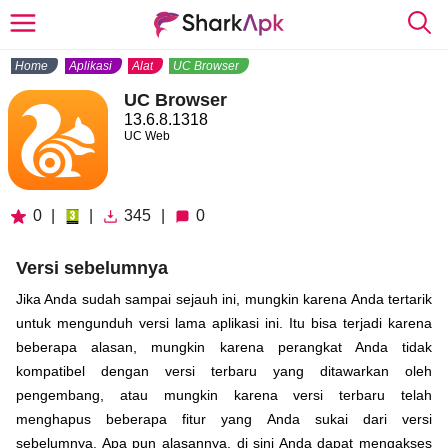
Home
Aplikasi
Alat
UC Browser
UC Browser
13.6.8.1318
UC Web
0
|
|
345
|
0
Versi sebelumnya
Jika Anda sudah sampai sejauh ini, mungkin karena Anda tertarik
untuk mengunduh versi lama aplikasi ini. Itu bisa terjadi karena
beberapa alasan, mungkin karena perangkat Anda tidak
kompatibel dengan versi terbaru yang ditawarkan oleh
pengembang, atau mungkin karena versi terbaru telah
menghapus beberapa fitur yang Anda sukai dari versi
sebelumnya. Apa pun alasannya, di sini Anda dapat mengakses