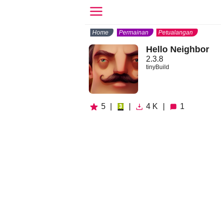
Home
Permainan
Petualangan
Hello Neighbor
2.3.8
tinyBuild
5
|
|
4 K
|
1