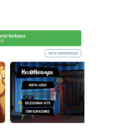
ersi terbaru
3.8
Versi sebelumnya