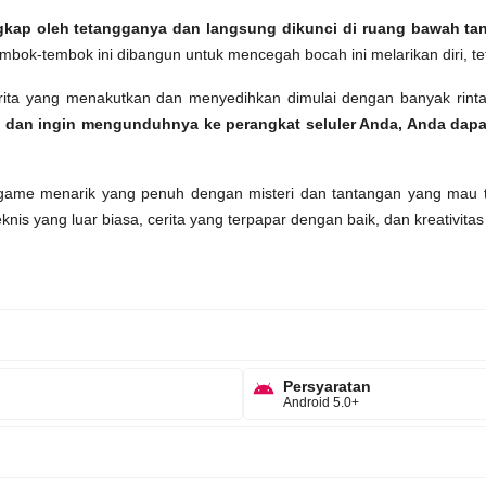
ngkap oleh tetangganya dan langsung dikunci di ruang bawah ta
ok-tembok ini dibangun untuk mencegah bocah ini melarikan diri, tet
 cerita yang menakutkan dan menyedihkan dimulai dengan banyak rint
 dan ingin mengunduhnya ke perangkat seluler Anda, Anda dapat
game menarik yang penuh dengan misteri dan tantangan yang mau 
teknis yang luar biasa, cerita yang terpapar dengan baik, dan kreativ
Persyaratan
Android 5.0+