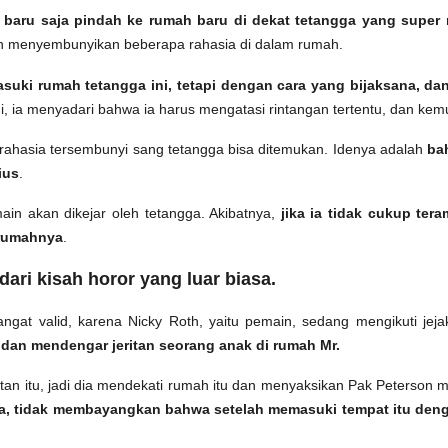
 baru saja pindah ke rumah baru di dekat tetangga yang super 
dan menyembunyikan beberapa rahasia di dalam rumah.
uki rumah tetangga ini, tetapi dengan cara yang bijaksana, da
i, ia menyadari bahwa ia harus mengatasi rintangan tertentu, dan k
 rahasia tersembunyi sang tetangga bisa ditemukan. Idenya adalah
ba
ius
.
main akan dikejar oleh tetangga. Akibatnya,
jika ia tidak cukup tera
 rumahnya
.
ari kisah horor yang luar biasa.
ngat valid, karena Nicky Roth, yaitu pemain, sedang mengikuti jej
n dan mendengar jeritan seorang anak di rumah Mr.
itan itu, jadi dia mendekati rumah itu dan menyaksikan Pak Peterson
, tidak membayangkan bahwa setelah memasuki tempat itu dengan 