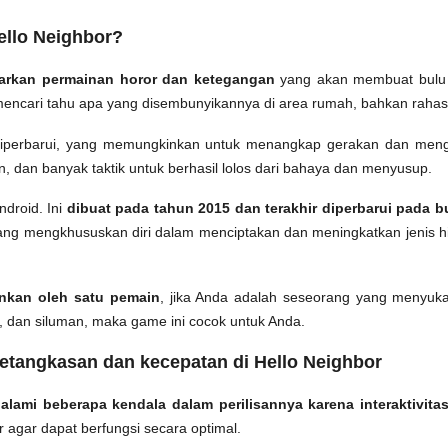
llo Neighbor?
sarkan permainan horor dan ketegangan
yang akan membuat bulu k
ncari tahu apa yang disembunyikannya di area rumah, bahkan rahasi
 diperbarui, yang memungkinkan untuk menangkap gerakan dan mengh
an, dan banyak taktik untuk berhasil lolos dari bahaya dan menyusup.
ndroid. Ini
dibuat pada tahun 2015 dan terakhir diperbarui pada bu
ang mengkhususkan diri dalam menciptakan dan meningkatkan jenis hibur
inkan oleh satu pemain
, jika Anda adalah seseorang yang menyu
, dan siluman, maka game ini cocok untuk Anda.
etangkasan dan kecepatan di Hello Neighbor
lami beberapa kendala dalam perilisannya karena interaktivita
 agar dapat berfungsi secara optimal.