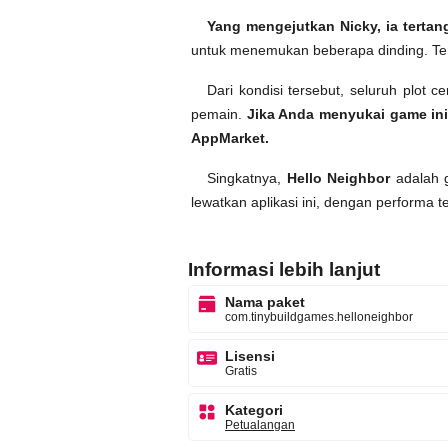
Yang mengejutkan Nicky, ia terta
untuk menemukan beberapa dinding. Temb
Dari kondisi tersebut, seluruh plot
pemain.
Jika Anda menyukai game ini
AppMarket.
Singkatnya,
Hello Neighbor
adalah 
lewatkan aplikasi ini, dengan performa 
Informasi lebih lanjut
Nama paket
com.tinybuildgames.helloneighbor
Lisensi
Gratis
Kategori
Petualangan