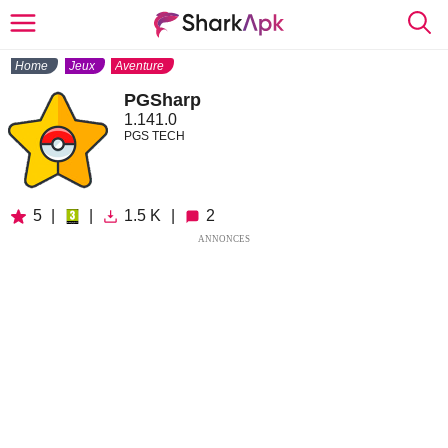
Home
Jeux
Aventure
PGSharp
1.141.0
PGS TECH
5
|
|
1.5 K
|
2
ANNONCES