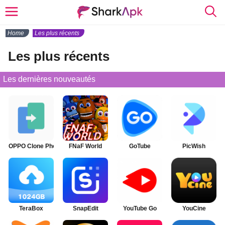
Home
Les plus récents
Les plus récents
Les dernières nouveautés
OPPO Clone Phone
FNaF World
GoTube
PicWish
TeraBox
SnapEdit
YouTube Go
YouCine