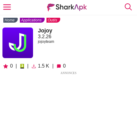
Home
Applications
Outils
Jojoy
3.2.26
jojoyteam
0
|
|
1.5 K
|
0
ANNONCES