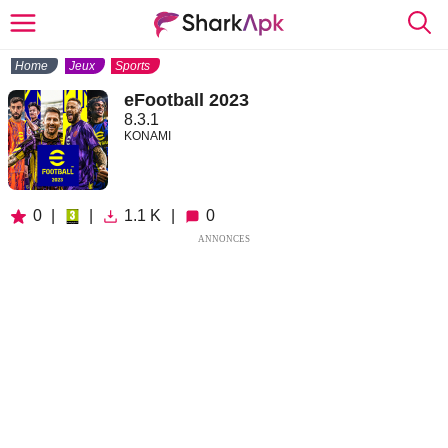
Home
Jeux
Sports
eFootball 2023
8.3.1
KONAMI
0
|
|
1.1 K
|
0
ANNONCES