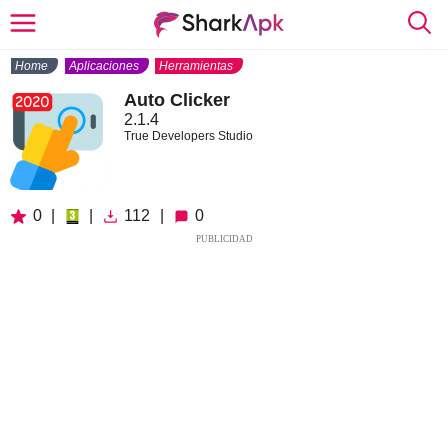
Home
Aplicaciones
Herramientas
Auto Clicker
2.1.4
True Developers Studio
0
|
|
112
|
0
PUBLICIDAD