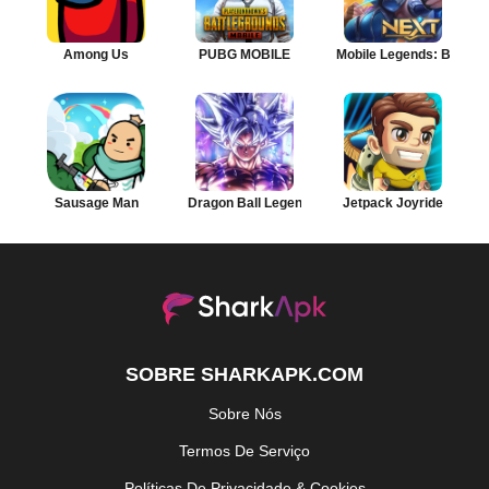
Among Us
PUBG MOBILE
Mobile Legends: Bang B
Sausage Man
Dragon Ball Legends
Jetpack Joyride
SOBRE SHARKAPK.COM
Sobre Nós
Termos De Serviço
Políticas De Privacidade & Cookies