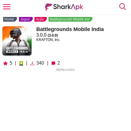
Home
Jogos
Ação
Battlegrounds Mobile India
Battlegrounds Mobile India
3.0.0
(3.0.0)
KRAFTON, Inc.
5
|
|
340
|
2
PROPAGANDA