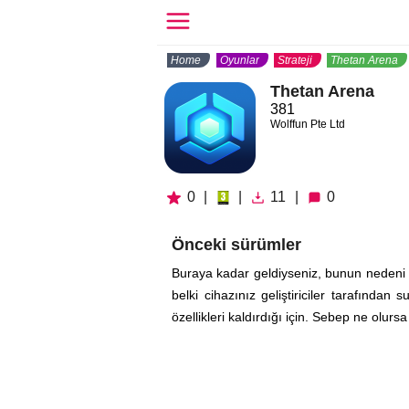
Home
Oyunlar
Strateji
Thetan Arena
Thetan Arena
381
Wolffun Pte Ltd
0
|
|
11
|
0
Önceki sürümler
Buraya kadar geldiyseniz, bunun nedeni m
belki cihazınız geliştiriciler tarafınd
özellikleri kaldırdığı için. Sebep ne olurs