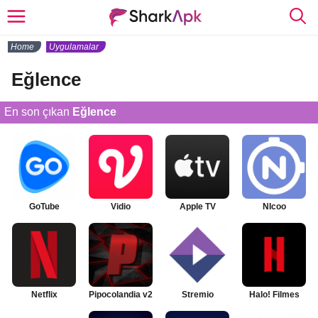
Home
Uygulamalar
Eğlence
En son çıkan
Eğlence
GoTube
Vidio
Apple TV
NIcoo
Netflix
Pipocolandia v2
Stremio
Halo! Filmes