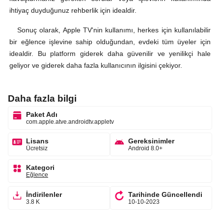
ihtiyaç duyduğunuz rehberlik için idealdir.
Sonuç olarak, Apple TV'nin kullanımı, herkes için kullanılabilir
bir eğlence işlevine sahip olduğundan, evdeki tüm üyeler için
idealdir. Bu platform giderek daha güvenilir ve yenilikçi hale
geliyor ve giderek daha fazla kullanıcının ilgisini çekiyor.
Daha fazla bilgi
Paket Adı
com.apple.atve.androidtv.appletv
Lisans
Gereksinimler
Ücretsiz
Android 8.0+
Kategori
Eğlence
İndirilenler
Tarihinde Güncellendi
3.8 K
10-10-2023