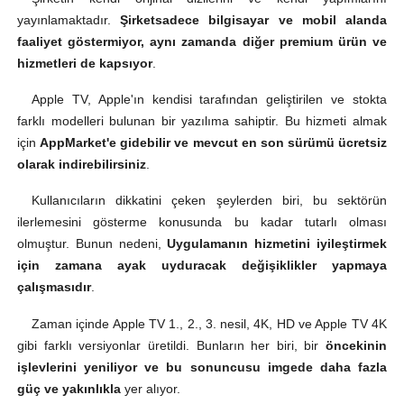
yayınlamaktadır.
Şirket
sadece bilgisayar ve mobil alanda
faaliyet göstermiyor, aynı zamanda diğer premium ürün ve
hizmetleri de kapsıyor
.
Apple TV, Apple'ın kendisi tarafından geliştirilen ve stokta
farklı modelleri bulunan bir yazılıma sahiptir. Bu hizmeti almak
için
AppMarket'e gidebilir ve mevcut en son sürümü ücretsiz
olarak indirebilirsiniz
.
Kullanıcıların dikkatini çeken şeylerden biri, bu sektörün
ilerlemesini gösterme konusunda bu kadar tutarlı olması
olmuştur. Bunun nedeni,
Uygulamanın hizmetini iyileştirmek
için zamana ayak uyduracak değişiklikler yapmaya
çalışmasıdır
.
Zaman içinde Apple TV 1., 2., 3. nesil, 4K, HD ve Apple TV 4K
gibi farklı versiyonlar üretildi. Bunların her biri, bir
öncekinin
işlevlerini yeniliyor ve bu sonuncusu imgede daha fazla
güç ve yakınlıkla
yer alıyor.