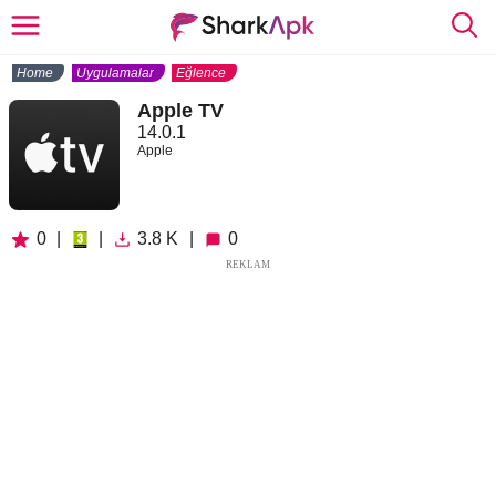
Home
Uygulamalar
Eğlence
Apple TV
14.0.1
Apple
0
|
|
3.8 K
|
0
REKLAM