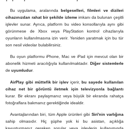
Bu uygulama, aralarında
belgeselleri, filmleri ve dizileri
cihazınızdan rahat bir şekilde izleme
imkanı da bulunan çeşitli
işlevler sunar. Ayrıca, platform bu video konsollarıyla aynı gibi
görünmese de Xbox veya PlayStation kontrol cihazlarıyla
oyunların kullanılmasına izin verir. Yeniden yaratmak için bu tür
son nesil videolar bulabilirsiniz.
Bu oyun platformu iPhone, Mac ve iPad için mevcut olan bir
abonelik hizmeti aracılığıyla kullanılmaktadır.
Diğer sistemlerle
de
uyumludur
.
AirPlay gibi müttefik bir işlev
içerir,
bu sayede kullanılan
cihaz net bir görüntü iletmek için televizyonla bağlantı
kurar. Bir ekranı paylaşmanız veya büyük bir ekranda rahatça
fotoğraflara bakmanız gerektiğinde idealdir.
Avantajlarından biri, tüm Apple ürünleri gibi
Siri'nin varlığına
sahip olmasıdır. Hiç şüphe yok ki bu asistan, açıklığa
kavuşturmanız gereken sorular veya işlevlerin kullanımında