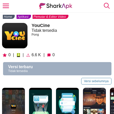
Home
Aplikasi
Pemutar & Editor Video
YouCine
Tidak tersedia
Pong
0
|
|
6.6 K
|
0
Versi terbaru
Tidak tersedia
Versi sebelumnya