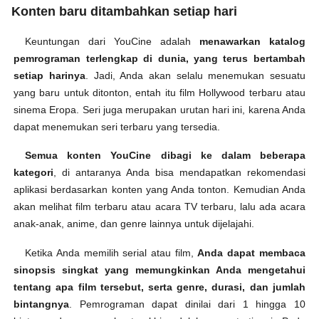
Konten baru ditambahkan setiap hari
Keuntungan dari YouCine adalah
menawarkan katalog
pemrograman terlengkap di dunia, yang terus bertambah
setiap harinya
. Jadi, Anda akan selalu menemukan sesuatu
yang baru untuk ditonton, entah itu film Hollywood terbaru atau
sinema Eropa. Seri juga merupakan urutan hari ini, karena Anda
dapat menemukan seri terbaru yang tersedia.
Semua konten YouCine dibagi ke dalam beberapa
kategori
, di antaranya Anda bisa mendapatkan rekomendasi
aplikasi berdasarkan konten yang Anda tonton. Kemudian Anda
akan melihat film terbaru atau acara TV terbaru, lalu ada acara
anak-anak, anime, dan genre lainnya untuk dijelajahi.
Ketika Anda memilih serial atau film,
Anda dapat membaca
sinopsis singkat yang memungkinkan Anda mengetahui
tentang apa film tersebut, serta genre, durasi, dan jumlah
bintangnya
. Pemrograman dapat dinilai dari 1 hingga 10