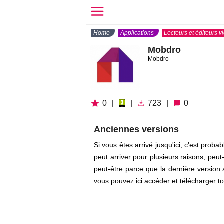
Home
Applications
Lecteurs et éditeurs v
Mobdro
Mobdro
0
|
|
723
|
0
Anciennes versions
Si vous êtes arrivé jusqu'ici, c'est prob
peut arriver pour plusieurs raisons, peu
peut-être parce que la dernière version 
vous pouvez ici accéder et télécharger t