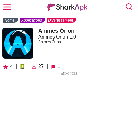
Home
Applications
Divertissement
Animes Órion
Animes Órion 1.0
Animes Órion
4
|
|
27
|
1
ANNONCES