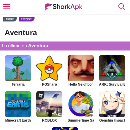
Home
Juegos
Aventura
Lo último en
Aventura
Terraria
PGSharp
Hello Neighbor
ARK: Survival Evo
Minecraft Earth
ROBLOX
Summertime Saga
Genshin Impact