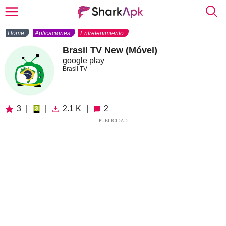
Home
Aplicaciones
Entretenimiento
Brasil TV New (Móvel)
google play
Brasil TV
3
|
|
2.1 K
|
2
PUBLICIDAD