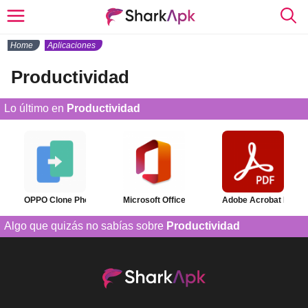
Home
Aplicaciones
Productividad
Lo último en
Productividad
OPPO Clone Phone
Microsoft Office
Adobe Acrobat Reade
Algo que quizás no sabías sobre
Productividad