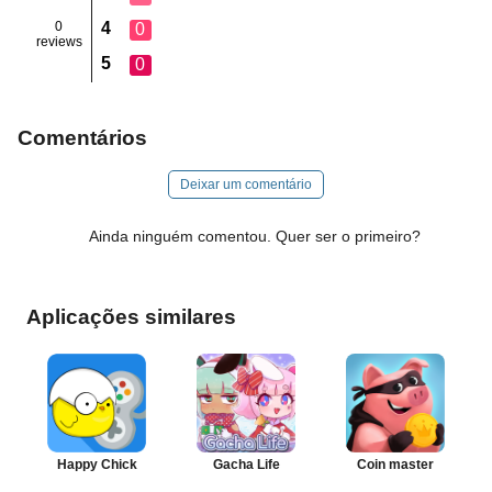
0
4
0
reviews
5
0
Comentários
Deixar um comentário
Ainda ninguém comentou. Quer ser o primeiro?
Aplicações similares
Happy Chick
Gacha Life
Coin master