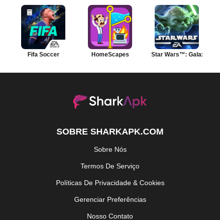
Fifa Soccer
HomeScapes
Star Wars™: Galaxy of 
SOBRE SHARKAPK.COM
Sobre Nós
Termos De Serviço
Políticas De Privacidade & Cookies
Gerenciar Preferências
Nosso Contato