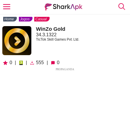
Home
Jogos
Casual
WinZo Gold
34.3.1322
TicTok Skill Games Pvt. Ltd.
0
|
|
555
|
0
PROPAGANDA