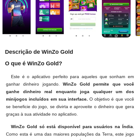
Descrição de WinZo Gold
O que é WinZo Gold?
Este é o aplicativo perfeito para aqueles que sonham em
ganhar dinheiro jogando.
WinZo Gold permite que você
ganhe dinheiro real enquanto joga qualquer um dos
minijogos incluídos em sua interface.
O objetivo é que você
se beneficie do jogo, se divirta e aproveite o dinheiro que gera
graças à sua atividade no aplicativo.
WinZo Gold só está disponível para usuários na Índia
.
Como esta é uma das maiores populações da Terra, este jogo