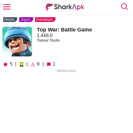
Home
Jogos
Estratégia
Top War: Battle Game
1.448.0
Topwar Studio
5
|
|
9
|
1
PROPAGANDA