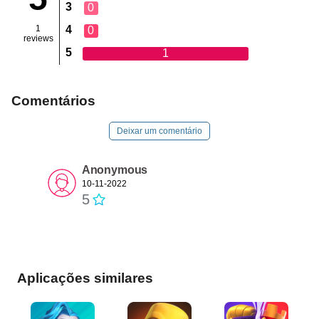
3
0
1
4
0
reviews
5
1
Comentários
Deixar um comentário
Anonymous
10-11-2022
5
Aplicações similares