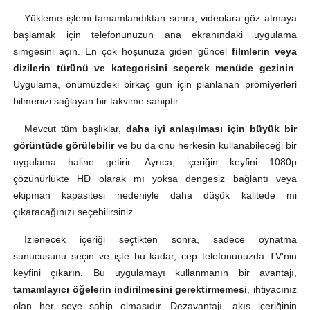
Yükleme işlemi tamamlandıktan sonra, videolara göz atmaya
başlamak için telefonunuzun ana ekranındaki uygulama
simgesini açın. En çok hoşunuza giden güncel
filmlerin veya
dizilerin türünü ve kategorisini seçerek menüde gezinin
.
Uygulama, önümüzdeki birkaç gün için planlanan prömiyerleri
bilmenizi sağlayan bir takvime sahiptir.
Mevcut tüm başlıklar,
daha iyi anlaşılması için büyük bir
görüntüde görülebilir
ve bu da onu herkesin kullanabileceği bir
uygulama haline getirir. Ayrıca, içeriğin keyfini 1080p
çözünürlükte HD olarak mı yoksa dengesiz bağlantı veya
ekipman kapasitesi nedeniyle daha düşük kalitede mi
çıkaracağınızı seçebilirsiniz.
İzlenecek içeriği seçtikten sonra, sadece oynatma
sunucusunu seçin ve işte bu kadar, cep telefonunuzda TV'nin
keyfini çıkarın. Bu uygulamayı kullanmanın bir avantajı,
tamamlayıcı öğelerin indirilmesini gerektirmemesi
, ihtiyacınız
olan her şeye sahip olmasıdır. Dezavantajı, akış içeriğinin