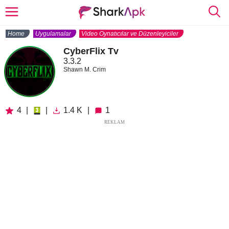
Home
Uygulamalar
Video Oynatıcılar ve Düzenleyiciler
CyberFlix Tv
3.3.2
Shawn M. Crim
4
|
|
1.4 K
|
1
REKLAM