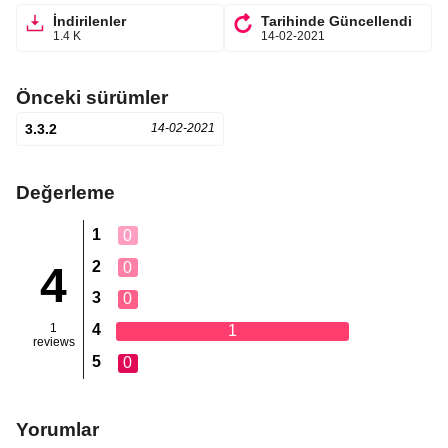
İndirilenler
Tarihinde Güncellendi
1.4 K
14-02-2021
Önceki sürümler
3.3.2
14-02-2021
Değerleme
1
0
2
0
4
3
0
1
4
1
reviews
5
0
Yorumlar