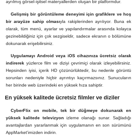
ayrılmış görsel-işitsel materyallerden oluşan bir platformdur.
Gelişmiş bir görüntüleme deneyimi için grafiklere ve hoş
bir arayüze sahip olması
yla rakiplerinden ayrılıyor. Buna ek
olarak, tüm menü, ayarlar ve yapılandırmalar arasında kolayca
gezinebildiğiniz için çok sezgiseldir, sadece ekranın o bölümüne
dokunarak erişebilirsiniz.
Uygulamayı Android veya iOS cihazınıza ücretsiz olarak
indirerek
yüzlerce film ve diziyi çevrimiçi olarak izleyebilirsiniz.
Hepsinden iyisi, içerik HD çözünürlüktedir, bu nedenle görüntü
sorunları nedeniyle hiçbir ayrıntıyı kaçırmazsınız. Sunucuların
her birinde web üzerindeki en yüksek hıza sahiptir.
En yüksek kalitede ücretsiz filmler ve diziler
CyberFlix on mobile, tek bir düğmeye dokunarak en
yüksek kalitede televizyon
izleme olanağı sunar. Sağladığı
avantajlardan yararlanmak için uygulamanın en son sürümünü
AppMarket'imizden indirin.