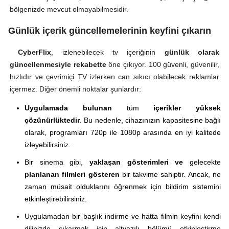
bölgenizde mevcut olmayabilmesidir.
Günlük içerik güncellemelerinin keyfini çıkarın
CyberFlix
, izlenebilecek tv içeriğinin
günlük olarak
güncellenmesiyle rekabette
öne çıkıyor. 100 güvenli, güvenilir,
hızlıdır ve çevrimiçi TV izlerken can sıkıcı olabilecek reklamlar
içermez. Diğer önemli noktalar şunlardır:
Uygulamada bulunan
tüm
içerikler yüksek
çözünürlüktedir
. Bu nedenle, cihazınızın kapasitesine bağlı
olarak, programları 720p ile 1080p arasında en iyi kalitede
izleyebilirsiniz.
Bir sinema gibi,
yaklaşan gösterimleri ve
gelecekte
planlanan filmleri gösteren
bir takvime sahiptir. Ancak, ne
zaman müsait olduklarını öğrenmek için bildirim sistemini
etkinleştirebilirsiniz.
Uygulamadan bir başlık indirme ve hatta filmin keyfini kendi
dilinizde çıkarmak için altyazılı bölümü etkinleştirme