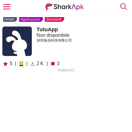
Home
Applicazioni
Strumenti
TutuApp
Non disponibile
深圳兔讯科技有限公司
5
|
|
2 K
|
3
PUBBLICITÀ