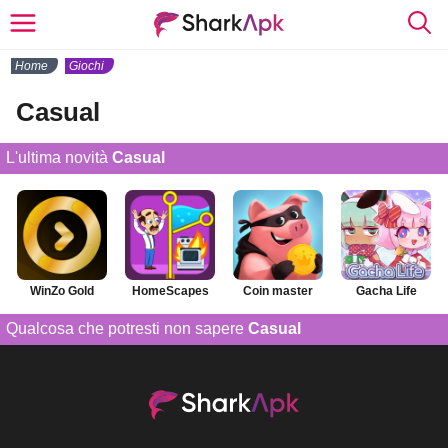
Home
Giochi
Casual
L'ultima novità
Casual
WinZo Gold
HomeScapes
Coin master
Gacha Life
Qualcosa che potresti non sapere
Casual