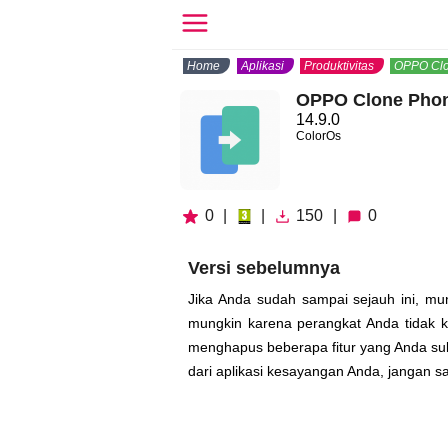
Home
Aplikasi
Produktivitas
OPPO Cl
OPPO Clone Pho
14.9.0
ColorOs
0
|
|
150
|
0
Versi sebelumnya
Jika Anda sudah sampai sejauh ini, mun
mungkin karena perangkat Anda tidak k
menghapus beberapa fitur yang Anda suk
dari aplikasi kesayangan Anda, jangan sa