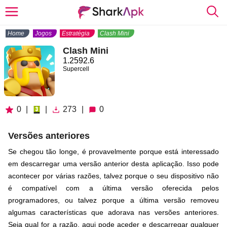
Home
Jogos
Estratégia
Clash Mini
Clash Mini
1.2592.6
Supercell
0
|
|
273
|
0
Versões anteriores
Se chegou tão longe, é provavelmente porque está interessado
em descarregar uma versão anterior desta aplicação. Isso pode
acontecer por várias razões, talvez porque o seu dispositivo não
é compatível com a última versão oferecida pelos
programadores, ou talvez porque a última versão removeu
algumas características que adorava nas versões anteriores.
Seja qual for a razão, aqui pode aceder e descarregar qualquer