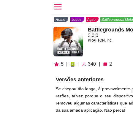
Home
Jogos
Ação
Battlegrounds Mobi
Battlegrounds Mob
3.0.0
KRAFTON, Inc.
5
|
|
340
|
2
Versões anteriores
Se chegou tão longe, é provavelmente p
razões, talvez porque o seu dispositi
removeu algumas características que ado
da sua amada aplicação. Não perca!